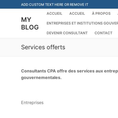
Skip
ADD CUSTOM TEXT HERE OR REMOVE IT
to
ACCUEIL
ACCUEIL
À PROPOS
content
MY
ENTREPRISES ET INSTITUTIONS GOUV
BLOG
DEVENIR CONSULTANT
CONTACT
Services offerts
Consultants CPA offre des services aux entrepr
gouvernementales.
Entreprises